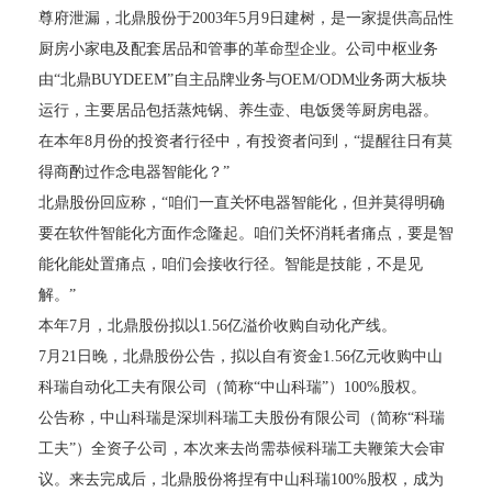
尊府泄漏，北鼎股份于2003年5月9日建树，是一家提供高品性
厨房小家电及配套居品和管事的革命型企业。公司中枢业务
由“北鼎BUYDEEM”自主品牌业务与OEM/ODM业务两大板块
运行，主要居品包括蒸炖锅、养生壶、电饭煲等厨房电器。
在本年8月份的投资者行径中，有投资者问到，“提醒往日有莫
得商酌过作念电器智能化？”
北鼎股份回应称，“咱们一直关怀电器智能化，但并莫得明确
要在软件智能化方面作念隆起。咱们关怀消耗者痛点，要是智
能化能处置痛点，咱们会接收行径。智能是技能，不是见
解。”
本年7月，北鼎股份拟以1.56亿溢价收购自动化产线。
7月21日晚，北鼎股份公告，拟以自有资金1.56亿元收购中山
科瑞自动化工夫有限公司（简称“中山科瑞”）100%股权。
公告称，中山科瑞是深圳科瑞工夫股份有限公司（简称“科瑞
工夫”）全资子公司，本次来去尚需恭候科瑞工夫鞭策大会审
议。来去完成后，北鼎股份将捏有中山科瑞100%股权，成为