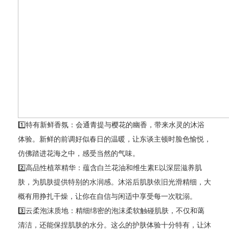
1️⃣特有新鲜香氛：会通青提与樱花的幽香，带来水灵的沐浴
体验。新鲜的前调好似春日的温暖，让东谈主顿时脸色愉悦，
仿佛踏进花海之中，感受当然的气味。
2️⃣高品性植萃精华：蕴含白兰花油和维生素E以深层滋养肌
肤，为肌肤提供特别的水润感。沐浴后肌肤依旧光滑精细，大
概有用挣扎干燥，让你在自信与闲适中享受每一次耽溺。
3️⃣云柔泡沫质地：精细绵密的泡沫柔软触碰肌肤，不仅和蔼
清洁，还能保捏肌肤的水分。这么的护肤体验十分特有，让沐