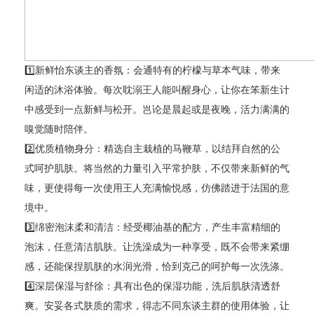
1️⃣新鲜怡东谈主的香氛：会通特有的柠檬与草本气味，带来
闲适的沐浴体验。每次耽溺王人能叫醒身心，让你在笨新生计
中感受到一点新鲜与松开。岂论是晨起或是夜晚，活力满满的
嗅觉随时陪伴。
2️⃣优质植物身分：精选自主栽植的马鞭草，以结拜自然的公
式呵护肌肤。将当然的力量引入平常护肤，不仅带来新鲜的气
味，更使得每一次使用王人充满愉悦感，仿佛踏进于法国的意
境中。
3️⃣绵密泡沫柔和清洁：经受椰油基的配方，产生丰富精细的
泡沫，任意清洁肌肤。让洗澡成为一种享受，既不会带来紧绷
感，还能保捏肌肤的水润光滑，恰到克己的呵护每一次洗涤。
4️⃣深层保湿与舒徐：具有出色的保湿功能，洗后肌肤清透舒
爽。安妥各式肤质的需求，得志不同东谈主群的使用体验，让