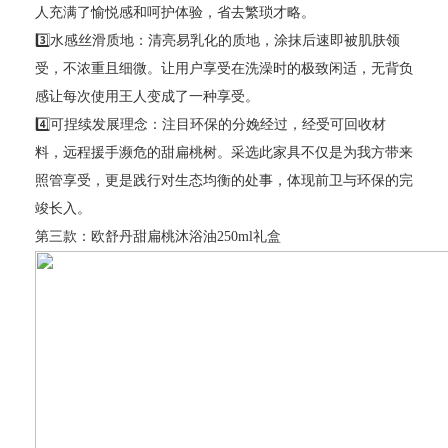
人充满了愉悦感和呵护体验，省去繁琐才略。
3️⃣水感丝滑质地：清亮易乳化的质地，涂抹后速即被肌肤领
受，不浓重且细微。让用户享受在洗澡时的极致闲适，无背负
感让每次使用王人变成了一种享受。
4️⃣可捏续发展理念：注目环保的分娩经过，经受可回收材
料，远程援手濒危的甜扁桃树。采选此家具不仅是为我方带来
照管享受，更是践行对生态均衡的处事，体现前卫与环保的完
竣长入。
第三款：欧舒丹甜扁桃沐浴油250ml礼盒