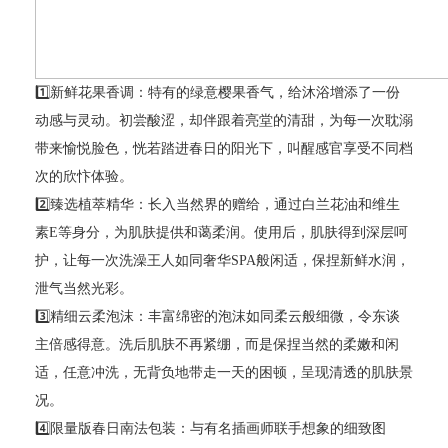
1️⃣新鲜花果香调：特有的绿意樱果香气，给沐浴增添了一份
动感与灵动。初尝酸涩，却伴跟着亮堂的清甜，为每一次耽溺
带来愉悦脸色，恍若踏进春日的阳光下，叫醒感官享受不同档
次的欣忭体验。
2️⃣臻选植萃精华：长入当然界的赠给，通过白兰花油和维生
素E等身分，为肌肤提供和蔼柔润。使用后，肌肤得到深层呵
护，让每一次洗澡王人如同奢华SPA般闲适，保捏新鲜水润，
泄气当然光彩。
3️⃣精细云柔泡沫：丰富绵密的泡沫如同柔云般细微，令东谈
主倍感得意。洗后肌肤不再紧绷，而是保捏当然的柔嫩和闲
适，任意冲洗，无背负地带走一天的困顿，呈现清透的肌肤景
况。
4️⃣限量版春日南法包装：与有名插画师联手想象的细致图