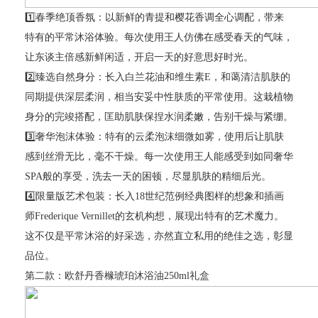
1️⃣春季绝顶香氛：以新鲜的青提和樱花香调全心调配，带来
特有的平常沐浴体验。每次使用王人仿佛在感受春天的气味，
让东谈主倍感新鲜闲适，开启一天的好意思好时光。
2️⃣臻选自然身分：长入白兰花油和维生素E，和蔼清洁肌肤的
同期提供深层柔润，相当安妥中性肤质的平常使用。这栽植物
身分的完竣搭配，匡助肌肤保捏水润柔嫩，告别干燥与紧绷。
3️⃣奢华泡沫体验：特有的云柔泡沫细微如雾，使用后让肌肤
感到丝滑无比，毫不干燥。每一次使用王人能感受到如同奢华
SPA般的享受，洗去一天的困顿，尽显肌肤的精细后光。
4️⃣限量版艺术包装：长入18世纪范例经典图样的想象和插画
师Frederique Vernillet的玄机构想，展现出特有的艺术魔力。
这不仅是平常沐浴的好采选，亦然直立私用的绝佳之选，彰显
品位。
第二款：欧舒丹香橼琥珀沐浴油250ml礼盒