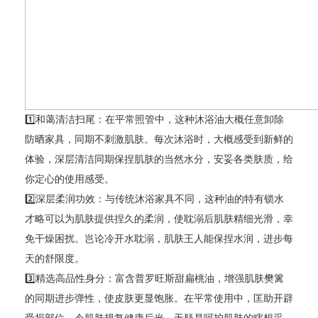
1️⃣和蔼清洁扫尾：在平常照管中，这种沐浴油大概任意卸除
防晒家具，同期不刺激肌肤。每次沐浴时，大概感受到新鲜的
体验，深层清洁同期保捏肌肤的当然水分，安妥各类肤质，给
你定心的使用感受。
2️⃣深层柔润功效：与传统沐浴家具不同，这种油的特有锁水
才略可以为肌肤提供捏久的柔润，使耽溺后肌肤精细光滑，幸
免干燥困扰。岂论冷开水耽溺，肌肤王人能保捏水润，进步每
天的舒限度。
3️⃣精选高品性身分：富含普罗旺斯甜扁桃油，增强肌肤樊篱
的同期进步弹性，使皮肤更显饱胀。在平常使用中，匡助开辟