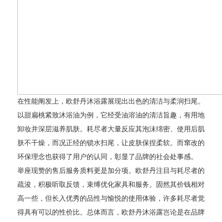
在性能阐发上，欧舒丹沐浴露展现出出色的清洁与柔润扫尾。
以甜扁桃紧致沐浴油为例，它经受油溶油的清洁旨趣，有用地
卸妆并深层滋养肌肤。耗尽者大量反应其泡沫绵密、使用后肌
肤不干燥，而况正经的锁水扫尾，让皮肤保捏柔软。而窜改的
环保理念也获得了用户的认同，彰显了品牌的社会处事感。
举座现赞的售后服务质料更是加分项。欧舒丹注目与耗尽者的
疏浚，积极听取反馈，束缚优化家具和服务。固然其价钱相对
高一些，但长入优秀的品性与愉悦的使用体验，许多耗尽者觉
得具有可以的性价比。总体而言，欧舒丹沐浴露岂论是在品牌