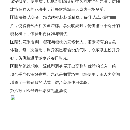
保湿扫尾。使用后，肌肤即刻感受到捏久的水润与光滑，仿佛
沐浴在春天的花海中，让每次洗澡王人成为一场享受。
2️⃣南法樱花身分：精选的樱花花瓣精华，每升花草水需7000
片，使得香气天相关词浓郁。享受耽溺时，仿佛徘徊于绽开的
樱花树下，体验那份优雅与细致。
3️⃣清甜花果香调：樱花与樱桃的完竣长入，带来特有的香氛
体验。每一次运用，周身实足着愉悦的气味，令东谈主松开身
心，仿佛踏进于梦乡的春日时光。
4️⃣极简流线想象：流线型瓶身展现出高档与优雅的长入，绝
顶合乎当代审好意思。岂论是搁置浴室已经使用，王人为空间
增添了一抹别致的花式，进步举座使用体验。
第六款：欧舒丹沐浴露礼盒套装