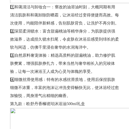
1️⃣和蔼清洁与卸妆合一：窜改的油溶油时刻，大概同期有用
清洁肌肤和和蔼卸除防晒霜，让沐浴经过变得便捷而高效。每
次使用，均能陪伴新鲜感，告别肌肤背负，让洗护不再分割。
2️⃣深层柔润锁水：富含甜扁桃油等精华身分，为肌肤提供强
效滋养，达成捏久锁水扫尾，令皮肤在沐浴后感受到绵长的柔
软与闲适，仿佛千里浸在奢华的水润海洋中。
3️⃣自然原料奢宠体验：精选高质料的甜扁桃油，助力修护肌
肤樊篱，增强肌肤挣扎力，带来当然与奢华相长入的完竣体
验，让每一次淋浴王人成为心灵与体魄的享受。
4️⃣细微丝滑使用感：特有的水感丝滑质地，使用后保捏肌肤
细微不浓重，丰富的泡沫让冲洗变得畅快无比，使沐浴经过愈
加愉悦，周身泄气出精细的幽香。
第九款：欧舒丹香橼琥珀沐浴油500ml礼盒