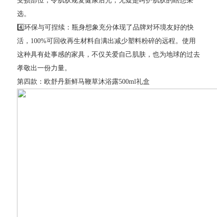
受损部位，令肌肤规复健康后光，无疑是呵护肌肤的瞎想采
选。
4️⃣环保与可捏续：瓶身想象充分体现了品牌对环境友好的快
活，100%可回收再生材料自满出减少塑料粉碎的远程。使用
这种具有处事感的家具，不仅关爱自己肌肤，也为地球的过去
孝敬出一份力量。
第四款：欧舒丹新鲜马鞭草沐浴露500ml礼盒