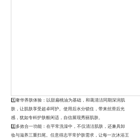
1️⃣奢华养肤体验：以甜扁桃油为基础，和蔼清洁同期深润肌
肤，让肌肤享受超卓呵护。使用后水分锁住，带来丝滑后光
感，犹如专科护肤般闲适，自信展现秀丽肌肤。
2️⃣多效合一功能：在平常洗澡中，不仅清洁肌肤，还兼具卸
妆与滋养三重扫尾。任意得志平常护肤需求，让每一次沐浴王