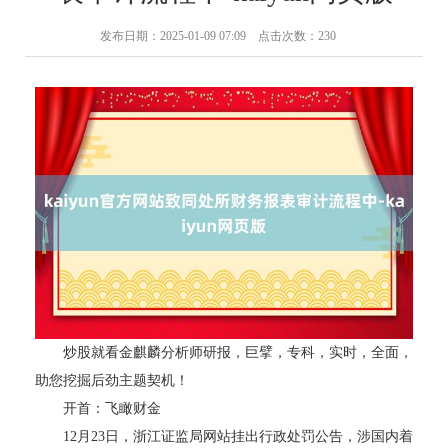
发布日期：2025-01-09 07:09 点击次数：230
炒股就看金麒麟分析师研报，巨擘，专科，实时，全面，
助您挖掘后劲主题契机！
开首：飞瞰财金
12月23日，浙江证监局网站挂出行政处罚公告，涉国内着