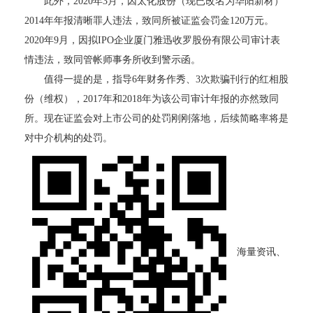
此外，2020年3月，因太化股份（现已改名为华阳新材）
2014年年报清晰罪人违法，致同所被证监会罚金120万元。
2020年9月，因拟IPO企业厦门雅迅收罗股份有限公司审计表
情违法，致同管帐师事务所收到警示函。
值得一提的是，指导6年财务作秀、3次欺骗刊行的红相股
份（维权），2017年和2018年为该公司审计年报的亦然致同
所。现在证监会对上市公司的处罚刚刚落地，后续简略率将是
对中介机构的处罚。
海量资讯、