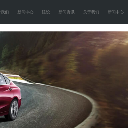
于我们
新闻中心
陈设
新闻资讯
关于我们
新闻中心