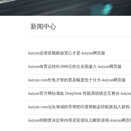
新闻中心
kaiyun还请皇额娘放宽心才是-kaiyun网页版
kaiyun体育运转向3000元价位全面渗入-kaiyun网页版
kaiyun.com长焦才智的普及幅度也十分大-kaiyun网页版
kaiyun官方网站满血 DeepSeek 性能系统级交互整合-kaiy
kaiyun.com汕头海域的导弹把印度商船必经航路划入射程-k
kaiyun特朗普决定和内塔尼亚胡玩儿断联游戏-kaiyun网页