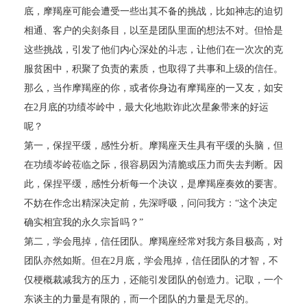
底，摩羯座可能会遭受一些出其不备的挑战，比如神志的迫切
相通、客户的尖刻条目，以至是团队里面的想法不对。但恰是
这些挑战，引发了他们内心深处的斗志，让他们在一次次的克
服贫困中，积聚了负责的素质，也取得了共事和上级的信任。
那么，当作摩羯座的你，或者你身边有摩羯座的一又友，如安
在2月底的功绩岑岭中，最大化地欺诈此次星象带来的好运
呢？
第一，保捏平缓，感性分析。摩羯座天生具有平缓的头脑，但
在功绩岑岭莅临之际，很容易因为清脆或压力而失去判断。因
此，保捏平缓，感性分析每一个决议，是摩羯座奏效的要害。
不妨在作念出精深决定前，先深呼吸，问问我方：“这个决定
确实相宜我的永久宗旨吗？”
第二，学会甩掉，信任团队。摩羯座经常对我方条目极高，对
团队亦然如斯。但在2月底，学会甩掉，信任团队的才智，不
仅梗概裁减我方的压力，还能引发团队的创造力。记取，一个
东谈主的力量是有限的，而一个团队的力量是无尽的。