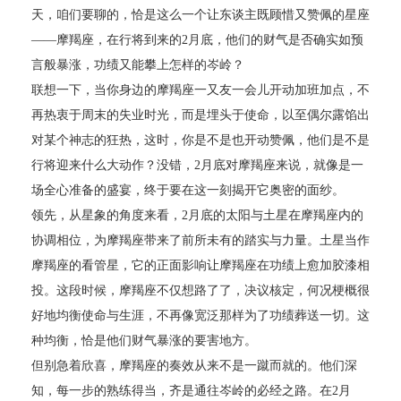
天，咱们要聊的，恰是这么一个让东谈主既顾惜又赞佩的星座
——摩羯座，在行将到来的2月底，他们的财气是否确实如预
言般暴涨，功绩又能攀上怎样的岑岭？
联想一下，当你身边的摩羯座一又友一会儿开动加班加点，不
再热衷于周末的失业时光，而是埋头于使命，以至偶尔露馅出
对某个神志的狂热，这时，你是不是也开动赞佩，他们是不是
行将迎来什么大动作？没错，2月底对摩羯座来说，就像是一
场全心准备的盛宴，终于要在这一刻揭开它奥密的面纱。
领先，从星象的角度来看，2月底的太阳与土星在摩羯座内的
协调相位，为摩羯座带来了前所未有的踏实与力量。土星当作
摩羯座的看管星，它的正面影响让摩羯座在功绩上愈加胶漆相
投。这段时候，摩羯座不仅想路了了，决议核定，何况梗概很
好地均衡使命与生涯，不再像宽泛那样为了功绩葬送一切。这
种均衡，恰是他们财气暴涨的要害地方。
但别急着欣喜，摩羯座的奏效从来不是一蹴而就的。他们深
知，每一步的熟练得当，齐是通往岑岭的必经之路。在2月