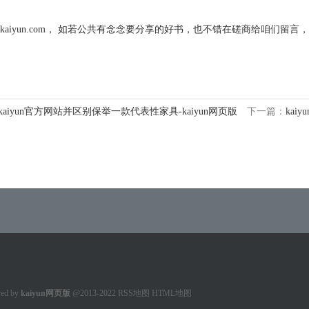
iyun.com， 如若公共有念念要分享的好书，也不错在磋商给咱们留言
kaiyun官方网站并区别保举一款代表性家具-kaiyun网页版
下一篇：
kai
ed by
kaiyun网页版
@2013-2022
RSS地图
HTML地图